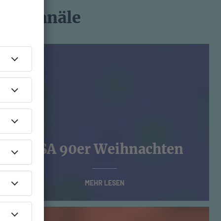
chtskanäle
R.SA 90er Weihnachten
MEHR LESEN