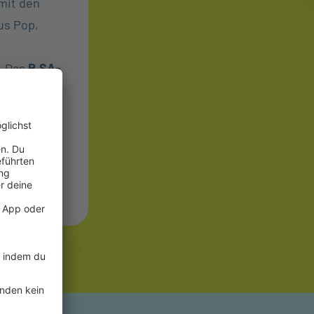
mit den
us Pop,
. Das
R.SA-
le Hits zur
s.
nd