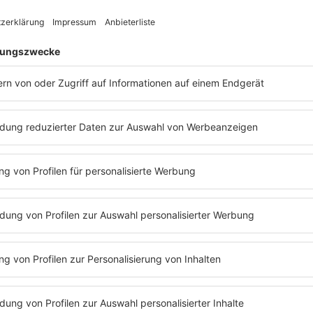
 durch unsere R.SA Weihna
R.SA 80er Weihnachten
MEHR LESEN