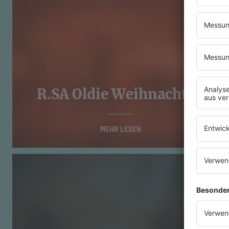
R.SA Oldie Weihnachten
MEHR LESEN