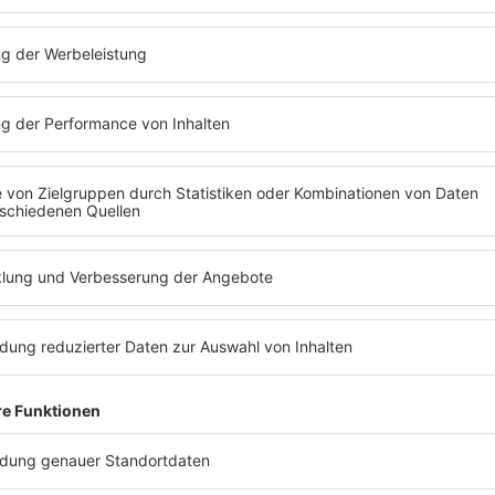
R.SA Rock Weihnachten
MEHR LESEN