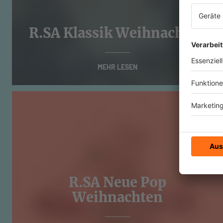
R.SA Klassik Weihnachten
MEHR LESEN
R.SA Neue Pop
Weihnachten