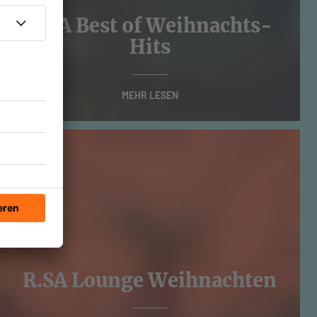
R.SA Best of Weihnachts-
Hits
MEHR LESEN
R.SA Lounge Weihnachten