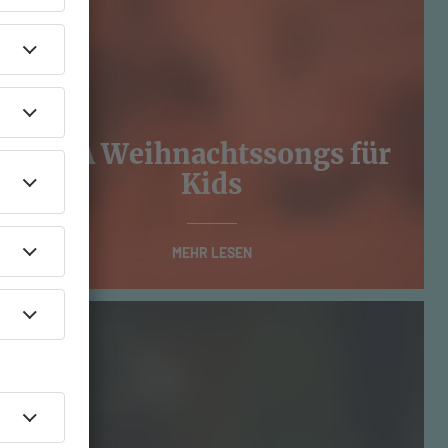
R.SA Weihnachtssongs für
Kids
MEHR LESEN