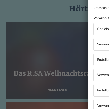
Hört euch
Das R.SA Weihnachtsradio
MEHR LESEN