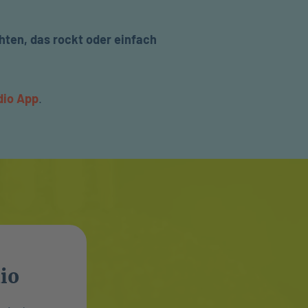
ten, das rockt oder einfach
dio App
.
io