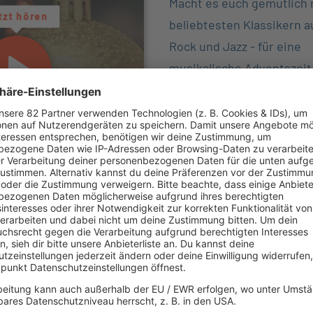
Macht es euch gemütlich 
tzt hören
beliebtesten Klassikern a
Rock und Jazz - für eine
musikalische Adventszeit
Weihnachtsradio
bringt al
schönsten Zeit des Jahre
Es läuft:
Eurythmics mit Winter Wonderla