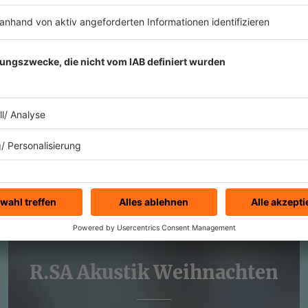
R.SA Karaoke Weihnachten
MEHR LESEN
R.SA Akustik Weihnachten