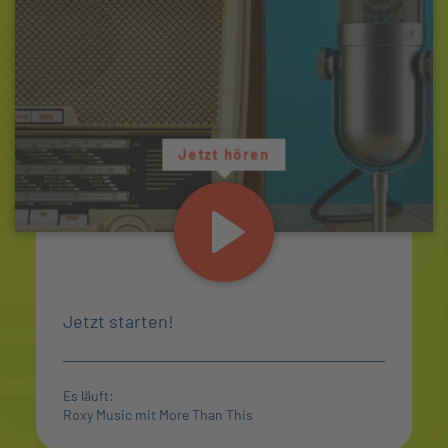
Jetzt hören
Jetzt starten!
Es läuft:
Roxy Music mit More Than This