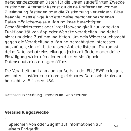
MEHR LESEN
R.SA Maxis Maximal
Alles im Zeichen der 12-Inch-Single - das ist 80er
pur!