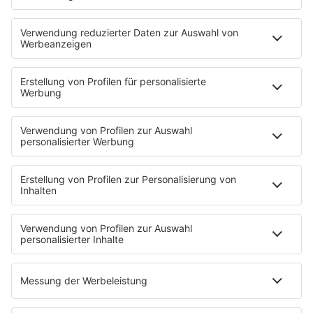
MEHR LESEN
HOME
KONZERTE
R.SA ON AIR
Die R.SA Muntermacher
Sendungen
Das R.SA Team
R.SA Lichtblick