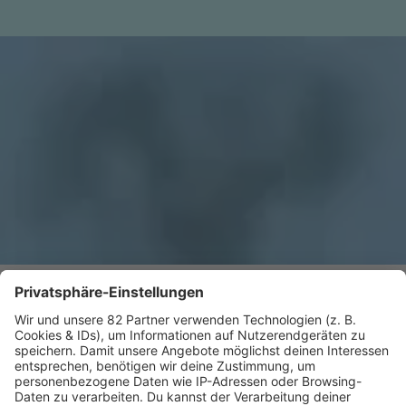
R.SA Beatles Radio
Hört Deutschlands einziges Beatles-Radio - mit
unserem Mr. Music Lutz Stolberg!