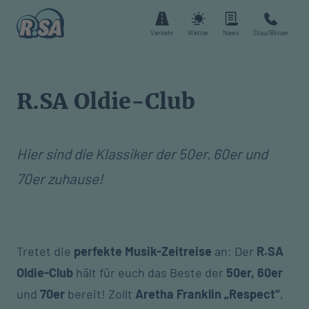
Verkehr
Wetter
News
Stau/Blitzer
R.SA Oldie-Club
Hier sind die Klassiker der 50er, 60er und
70er zuhause!
Tretet die
perfekte Musik-Zeitreise
an: Der
R.SA
Oldie-Club
hält für euch das Beste der
50er, 60er
und
70er
bereit! Zollt
Aretha Franklin „Respect“
,