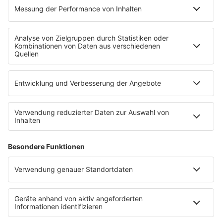
MEHR R.SA
R.SA Veranstaltungstipps
R.SA App
Empfang
Konzerte und Veranstaltungen
Jobbörse
SERVICE
Datenschutz
Datenschutzeinstellungen
Nutzungsbedingungen
Teilnahmebedingungen
R.SA auf radioplayer.de
Werbung buchen
CLUBBEDINGUNGEN RADIO R.SA CLUB
Stromvergleich