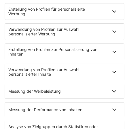
HOME
KONZERTE
R.SA ON AIR
Die R.SA Muntermacher
Sendungen
Das R.SA Team
R.SA Lichtblick
MEHR R.SA