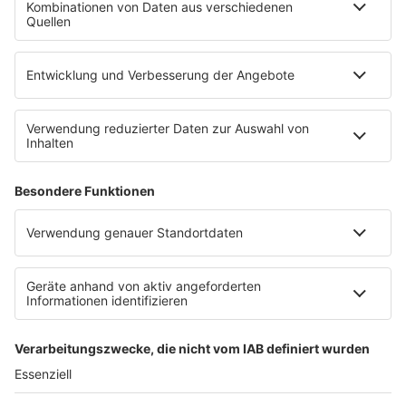
R.SA Veranstaltungstipps
R.SA App
Empfang
Konzerte und Veranstaltungen
Jobbörse
SERVICE
Datenschutz
Datenschutzeinstellungen
Nutzungsbedingungen
Teilnahmebedingungen
R.SA auf radioplayer.de
Werbung buchen
CLUBBEDINGUNGEN RADIO R.SA CLUB
Stromvergleich
Impressum