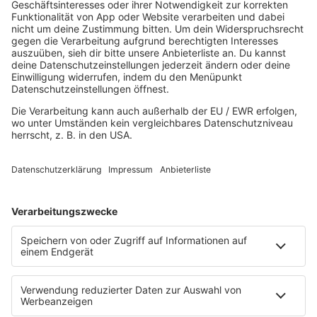
R.SA Alternative
Weihnachten
Weihnachten mal anders: Bringt euch
festliche Songs jenseits des Mainstreams
ins Haus – cool, überraschend und trotzdem
voller Weihnachtsstimmung.
MEHR LESEN