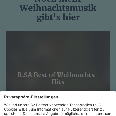
Weihnachtsmusik
gibt's hier
R.SA Best of Weihnachts-
Hits
MEHR LESEN