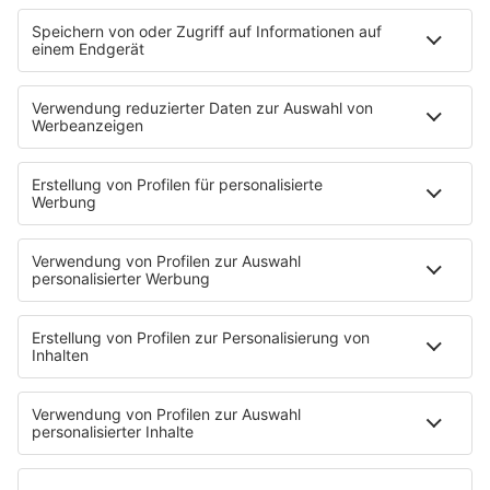
R.SA 90er Weihnachten
MEHR LESEN
HOME
KONZERTE
R.SA ON AIR
Die R.SA Muntermacher
Sendungen