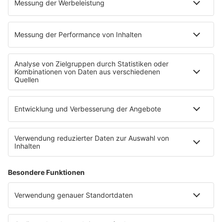
Das R.SA Team
R.SA Lichtblick
MEHR R.SA
R.SA Veranstaltungstipps
R.SA App
Empfang
Konzerte und Veranstaltungen
Jobbörse
SERVICE
Datenschutz
Datenschutzeinstellungen
Nutzungsbedingungen
Teilnahmebedingungen
R.SA auf radioplayer.de
Werbung buchen