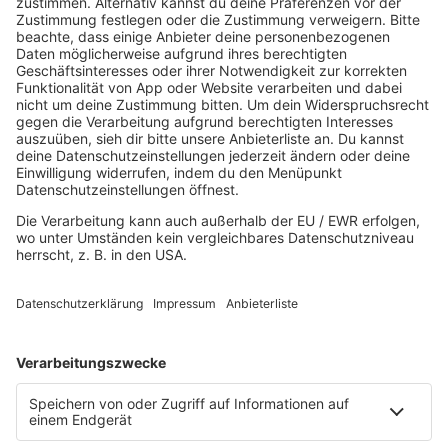
Die Gute Laune Classics!
Fröhlich, Happy, Sorgenfrei - es gibt viele Worte
und ab sofort ein Radio dafür: Die Gute Laune
Classics! Nonstop 80er Gute Laune Kulthits,
gemixt mit den Happy Hits der 60er, 70er und
90er!