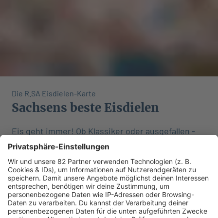
Die R.SA Eisdielen-Karte
Sachsens beste Eisdielen
Eis geht immer! Ob Klassiker oder ausgefallen -
hier geht's zur R.SA Eisdielen-Karte
MEHR LESEN