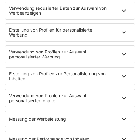
MEHR LESEN
HOME
KONZERTE
R.SA ON AIR
Die R.SA Muntermacher
Sendungen
Das R.SA Team
R.SA Lichtblick