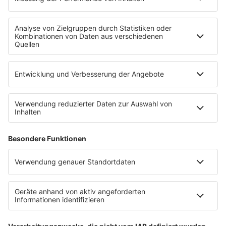
MEHR R.SA
R.SA Veranstaltungstipps
R.SA App
Empfang
Konzerte und Veranstaltungen
Jobbörse
SERVICE
Datenschutz
Datenschutzeinstellungen
Nutzungsbedingungen
Teilnahmebedingungen
R.SA auf radioplayer.de
Werbung buchen
CLUBBEDINGUNGEN RADIO R.SA CLUB
Stromvergleich
Impressum