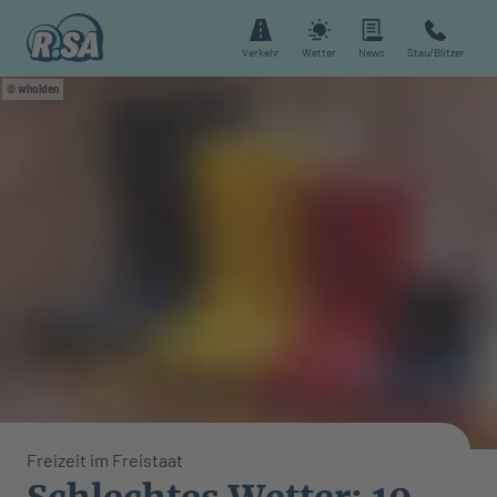
Verkehr
Wetter
News
Stau/Blitzer
wholden
Freizeit im Freistaat